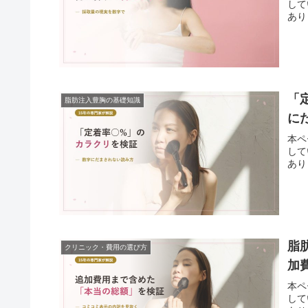
して
ありませ
「
脂肪注入豊胸の基礎知識
に
本ペ
して
ありませ
脂
クリニック・費用の選び方
加
本ペ
して