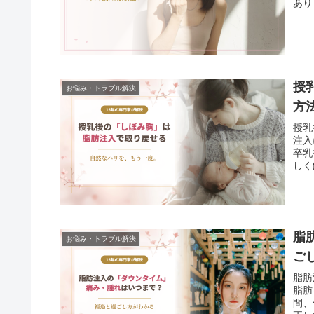
ありませ
授
お悩み・トラブル解決
方
授乳
注入
卒乳
しく
脂
お悩み・トラブル解決
ご
脂肪
脂肪
間、