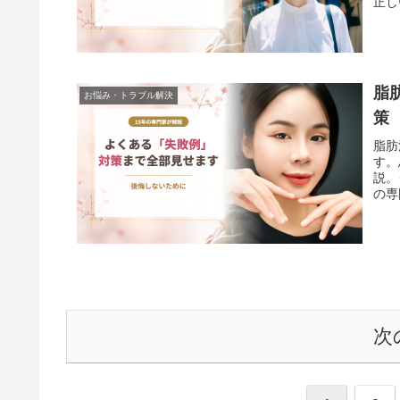
正し
脂
お悩み・トラブル解決
策
脂肪
す。
説。
の専
次