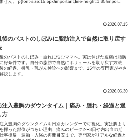
ん。 p{font-size:15.5px!important;line-height:1.85!impor...
2026.07.15
乳後のバストのしぼみに脂肪注入で自然に取り戻す
法
後のバストのしぼみ・垂れに悩むママへ。実は伸びた皮膚は脂肪
に好条件です。自分の脂肪で自然にボリュームを取り戻す方法、
後の経過、授乳・乳がん検診への影響まで、15年の専門家がやさ
解説します。
2026.06.30
肪注入豊胸のダウンタイム｜痛み・腫れ・経過と過
し方
注入豊胸のダウンタイムを日別カレンダーで可視化。実は胸より
を採った部位がつらい理由、痛みのピーク2〜3日や内出血の期
仕事復帰・運動・入浴の再開目安まで、専門家がリアルな経過と