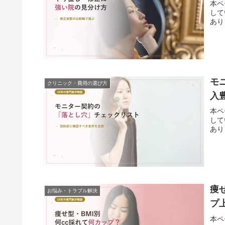
本ペ
して
ありませ
モ
クリニック・費用の選び方
入
本ペ
して
ありませ
痩
お悩み・トラブル解決
プ
本ペ