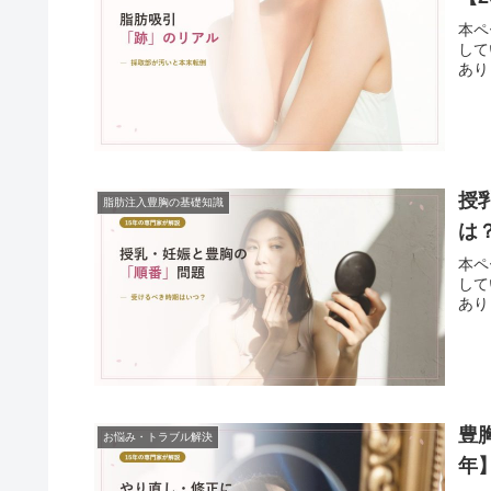
本ペ
して
ありませ
授
脂肪注入豊胸の基礎知識
は？
本ペ
して
ありませ
豊
お悩み・トラブル解決
年