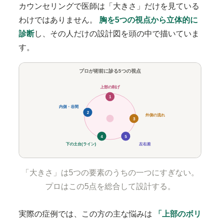
カウンセリングで医師は「大きさ」だけを見ている
わけではありません。
胸を5つの視点から立体的に
診断
し、その人だけの設計図を頭の中で描いていま
す。
プロが術前に診る5つの視点
上部の削げ
1
内側・谷間
2
外側の流れ
3
4
5
下の土台(ライン)
左右差
「大きさ」は5つの要素のうちの一つにすぎない。
プロはこの5点を総合して設計する。
実際の症例では、この方の主な悩みは
「上部のボリ