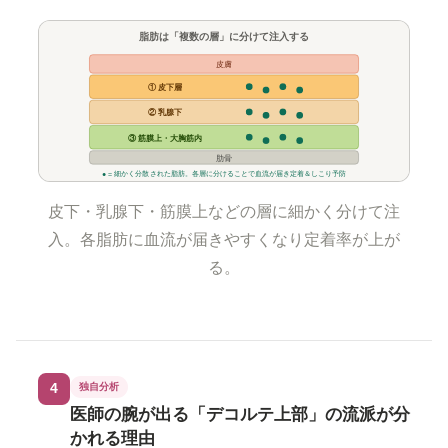
脂肪は「複数の層」に分けて注入する
皮膚
① 皮下層
② 乳腺下
③ 筋膜上・大胸筋内
肋骨
● = 細かく分散された脂肪。各層に分けることで血流が届き定着＆しこり予防
皮下・乳腺下・筋膜上などの層に細かく分けて注
入。各脂肪に血流が届きやすくなり定着率が上が
る。
4
独自分析
医師の腕が出る「デコルテ上部」の流派が分
かれる理由