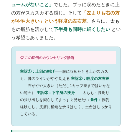
ュームがないこと」
でした。ブラに収めたときに上
の方がスカスカする感じ。そして
「左よりも右の方
がやや大きい」という軽度の左右差
。さらに、太も
もの脂肪を活かして
下半身も同時に細くしたい
とい
う希望もありました。
📋 この症例のカウンセリング診断
主訴①：上部の削げ
——服に収めたとき上がスカス
カ、骨のラインがやや見える
主訴②：軽度の左右差
——右がやや大きい（ただし1カップ差まではいかな
い範囲）
主訴③：下半身の痩身
——太もも・膝周り
の張り出しを減らしてまっすぐ見せたい
条件：
授乳
経験なし。皮膚に極端な余りはなく、土台はしっかり
している。