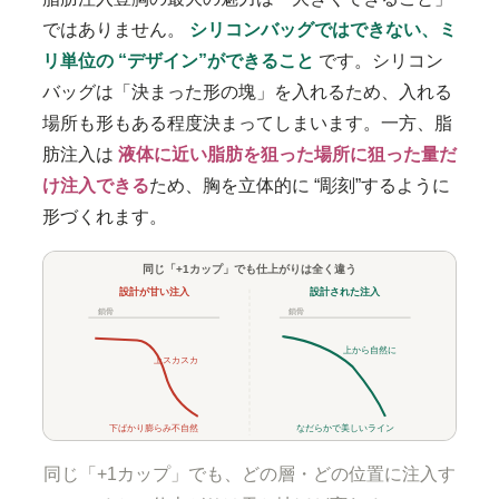
ではありません。
シリコンバッグではできない、ミ
リ単位の “デザイン”ができること
です。シリコン
バッグは「決まった形の塊」を入れるため、入れる
場所も形もある程度決まってしまいます。一方、脂
肪注入は
液体に近い脂肪を狙った場所に狙った量だ
け注入できる
ため、胸を立体的に “彫刻”するように
形づくれます。
同じ「+1カップ」でも仕上がりは全く違う
設計が甘い注入
設計された注入
鎖骨
鎖骨
上から自然に
上スカスカ
下ばかり膨らみ不自然
なだらかで美しいライン
同じ「+1カップ」でも、どの層・どの位置に注入す