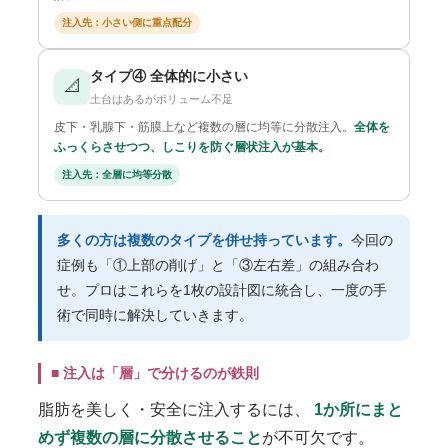
注入先：小さい側に重点配分
タイプ④ 全体的に小さい
📐
土台はあるがボリューム不足
皮下・乳腺下・筋膜上など複数の層に均等に分散注入。
全体を
ふっくらさせつつ、しこりを防ぐ層状注入が基本。
注入先：全層に均等分散
多くの方は複数のタイプを併せ持っています。
今回の
症例も「①上部の削げ」と「③左右差」の組み合わ
せ。プロはこれらを1枚の設計図に統合し、一度の手
術で同時に解決していきます。
■ 注入は「層」で分けるのが鉄則
脂肪を美しく・安全に注入するには、
1か所にまと
めず複数の層に分散させること
が不可欠です。