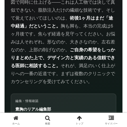
図で同時に仕上げる——これは人工物では決して真
似できない、脂肪注入だけの繊細な技術です。そし
て覚えておいてほしいのは、
術後1ヶ月はまだ「途
中経過」だということ。
胸も脚も、本当の完成は6
ヶ月後です。焦らず経過を見守ってください。お悩
みは人それぞれ。形なのか、大きさなのか、左右差
なのか、上部の削げなのか。
ご自身の希望をしっか
りまとめた上で、デザイン力と実績のある信頼でき
る医師に相談すること。
それが、満足のいく仕上が
りへの一番の近道です。まずは複数のクリニックで
カウンセリングを受けてみてください。
編集・情報確認
豊胸のリアル編集部
美容医療業界で15年、のべ2万人以上のバストの悩みに向き合
ってきた運営者が、学会ガイドライン・公的機関の統計などの
ホーム
検索
トップ
サイドバー