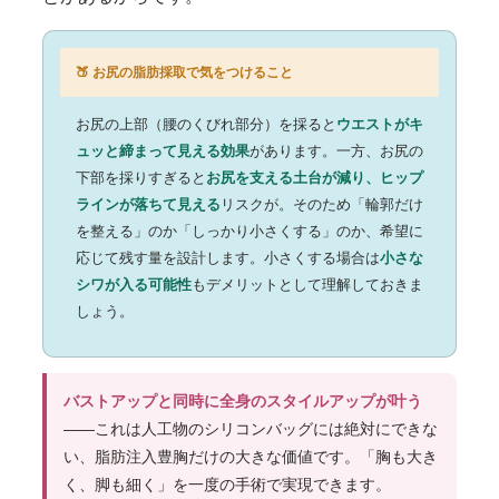
🍑 お尻の脂肪採取で気をつけること
お尻の上部（腰のくびれ部分）を採ると
ウエストがキ
ュッと締まって見える効果
があります。一方、お尻の
下部を採りすぎると
お尻を支える土台が減り、ヒップ
ラインが落ちて見える
リスクが。そのため「輪郭だけ
を整える」のか「しっかり小さくする」のか、希望に
応じて残す量を設計します。小さくする場合は
小さな
シワが入る可能性
もデメリットとして理解しておきま
しょう。
バストアップと同時に全身のスタイルアップが叶う
——これは人工物のシリコンバッグには絶対にできな
い、脂肪注入豊胸だけの大きな価値です。「胸も大き
く、脚も細く」を一度の手術で実現できます。