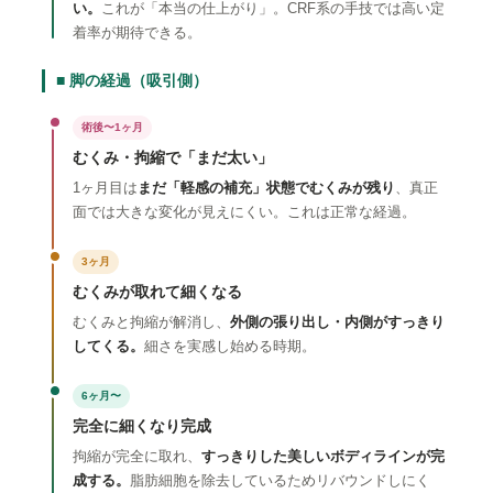
い。
これが「本当の仕上がり」。CRF系の手技では高い定
着率が期待できる。
■ 脚の経過（吸引側）
術後〜1ヶ月
むくみ・拘縮で「まだ太い」
1ヶ月目は
まだ「軽感の補充」状態でむくみが残り
、真正
面では大きな変化が見えにくい。これは正常な経過。
3ヶ月
むくみが取れて細くなる
むくみと拘縮が解消し、
外側の張り出し・内側がすっきり
してくる。
細さを実感し始める時期。
6ヶ月〜
完全に細くなり完成
拘縮が完全に取れ、
すっきりした美しいボディラインが完
成する。
脂肪細胞を除去しているためリバウンドしにく