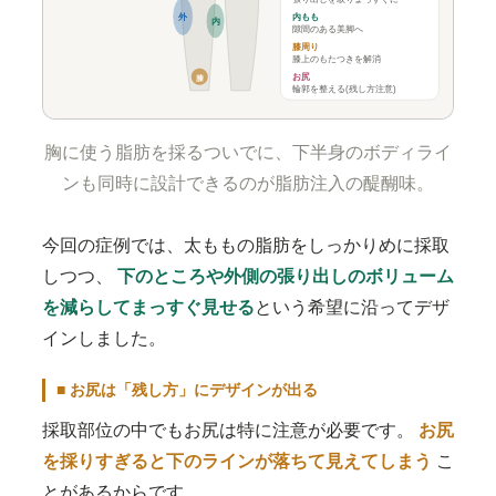
外
内もも
内
隙間のある美脚へ
膝周り
膝上のもたつきを解消
お尻
膝
輪郭を整える(残し方注意)
胸に使う脂肪を採るついでに、下半身のボディライ
ンも同時に設計できるのが脂肪注入の醍醐味。
今回の症例では、太ももの脂肪をしっかりめに採取
しつつ、
下のところや外側の張り出しのボリューム
を減らしてまっすぐ見せる
という希望に沿ってデザ
インしました。
■ お尻は「残し方」にデザインが出る
採取部位の中でもお尻は特に注意が必要です。
お尻
を採りすぎると下のラインが落ちて見えてしまう
こ
とがあるからです。