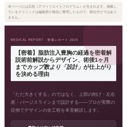
本ページには広告（アフィリエイトプログラム）が含まれます。掲載し
ているクリニックは編集部が独自に整理したもので、順位付けではあり
ません。
MEDICAL REPORT · 密着レポート 2026
【密着】脂肪注入豊胸の経過を密着解
説
術前解説からデザイン、術後1ヶ月
まで
カップ数より「設計」
が仕上がり
を決める理由
「ただ大きくする」のではなく、上部の削げ・左右
差・バージスラインまで設計する——プロが実際の
症例でデザインの全工程を本音解説します。