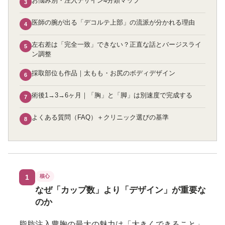
お悩み別・注入デザイン4分類マップ
3
医師の腕が出る「デコルテ上部」の流派が分かれる理由
4
左右差は「完全一致」できない？正直な話とバージスライ
5
ン調整
採取部位も作品｜太もも・お尻のボディデザイン
6
術後1→3→6ヶ月｜「胸」と「脚」は別速度で完成する
7
よくある質問（FAQ）＋クリニック選びの基準
8
1
核心
なぜ「カップ数」より「デザイン」が重要な
のか
脂肪注入豊胸の最大の魅力は「大きくできること」