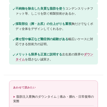
不純物を除去した良質な脂肪を使う
コンデンスリッチフ
✓
ァット等、しこりを防ぐ精製技術があるか。
採取部位（脚・お尻）の仕上がりも重視
胸だけでなくボ
✓
ディ全体をデザインしてくれるか。
痩せ型や修正など難症例の経験がある
幅広いケースに対
✓
応できる技術力の証明。
メリットも限界も正直に説明する
左右差の限界や
ダウン
✓
タイム
を隠さない誠実さ。
あわせて読みたい
脂肪注入豊胸のダウンタイム｜痛み・腫れ・日常復帰の
実際