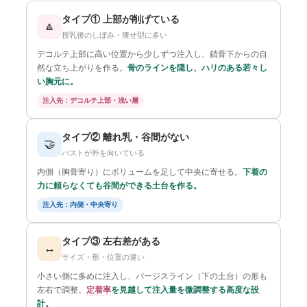
タイプ① 上部が削げている
🔼
授乳後のしぼみ・痩せ型に多い
デコルテ上部に高い位置から少しずつ注入し、鎖骨下からの自
然な立ち上がりを作る。
骨のラインを隠し、ハリのある若々し
い胸元に。
注入先：デコルテ上部・浅い層
タイプ② 離れ乳・谷間がない
🤝
バストが外を向いている
内側（胸骨寄り）にボリュームを足して中央に寄せる。
下着の
力に頼らなくても谷間ができる土台を作る。
注入先：内側・中央寄り
タイプ③ 左右差がある
↔️
サイズ・形・位置の違い
小さい側に多めに注入し、バージスライン（下の土台）の形も
左右で調整。
定着率
を見越して注入量を微調整する高度な設
計。