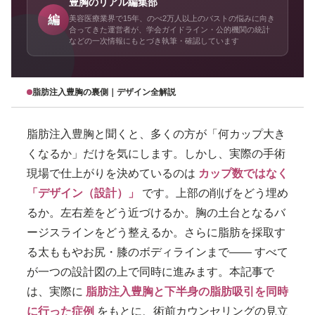
豊胸のリアル編集部
編
美容医療業界で15年、のべ2万人以上のバストの悩みに向き
合ってきた運営者が、学会ガイドライン・公的機関の統計
などの一次情報にもとづき執筆・確認しています
脂肪注入豊胸の裏側｜デザイン全解説
脂肪注入豊胸と聞くと、多くの方が「何カップ大き
くなるか」だけを気にします。しかし、実際の手術
現場で仕上がりを決めているのは
カップ数ではなく
「デザイン（設計）」
です。上部の削げをどう埋め
るか。左右差をどう近づけるか。胸の土台となるバ
ージスラインをどう整えるか。さらに脂肪を採取す
る太ももやお尻・膝のボディラインまで—— すべて
が一つの設計図の上で同時に進みます。本記事で
は、実際に
脂肪注入豊胸と下半身の脂肪吸引を同時
に行った症例
をもとに、術前カウンセリングの見立