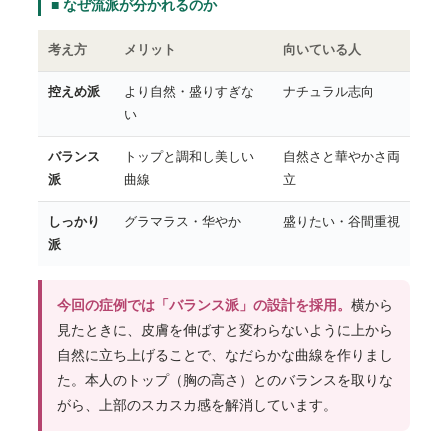
■ なぜ流派が分かれるのか
考え方
メリット
向いている人
控えめ派
より自然・盛りすぎな
ナチュラル志向
い
バランス
トップと調和し美しい
自然さと華やかさ両
派
曲線
立
しっかり
グラマラス・华やか
盛りたい・谷間重視
派
今回の症例では「バランス派」の設計を採用。
横から
見たときに、皮膚を伸ばすと変わらないように上から
自然に立ち上げることで、なだらかな曲線を作りまし
た。本人のトップ（胸の高さ）とのバランスを取りな
がら、上部のスカスカ感を解消しています。