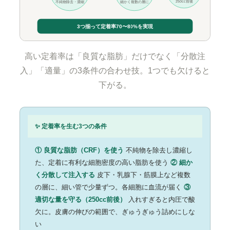
250cc前後
不純物除去・濃縮
細かく複数の層に
3つ揃って定着率70〜80%を実現
高い定着率は「良質な脂肪」だけでなく「分散注
入」「適量」の3条件の合わせ技。1つでも欠けると
下がる。
✨ 定着率を生む3つの条件
① 良質な脂肪（CRF）を使う
不純物を除去し濃縮し
た、定着に有利な細胞密度の高い脂肪を使う
② 細か
く分散して注入する
皮下・乳腺下・筋膜上など複数
の層に、細い管で少量ずつ。各細胞に血流が届く
③
適切な量を守る（250cc前後）
入れすぎると内圧で酸
欠に。皮膚の伸びの範囲で、ぎゅうぎゅう詰めにしな
い