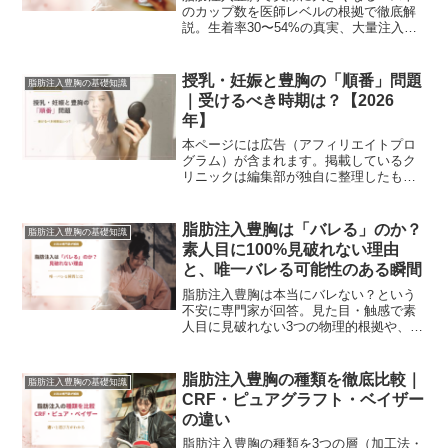
のカップ数を医師レベルの根拠で徹底解
説。生着率30〜54%の真実、大量注入が
招くしこりや石灰化のリスク、2カップア
ップを安全に叶える計画的2回法の全貌な
ど、失敗を避けるための必須知識を公開
授乳・妊娠と豊胸の「順番」問題
脂肪注入豊胸の基礎知識
します。
｜受けるべき時期は？【2026
年】
本ページには広告（アフィリエイトプロ
グラム）が含まれます。掲載しているク
リニックは編集部が独自に整理したもの
で、順位付けではありません。 p{font-
size:15.5px!important;line-
height:1.85!impor...
脂肪注入豊胸は「バレる」のか？
脂肪注入豊胸の基礎知識
素人目に100%見破れない理由
と、唯一バレる可能性のある瞬間
脂肪注入豊胸は本当にバレない？という
不安に専門家が回答。見た目・触感で素
人目に見破れない3つの物理的根拠や、術
後経過によるバレ確率の変化を解説。唯
一バレる可能性のある乳がん検診の真実
と、がん誤診を防ぐ対策まで網羅しま
脂肪注入豊胸の種類を徹底比較｜
脂肪注入豊胸の基礎知識
す。
CRF・ピュアグラフト・ベイザー
の違い
脂肪注入豊胸の種類を3つの層（加工法・