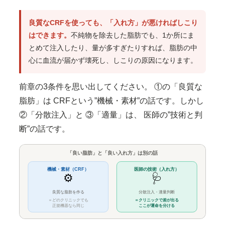
良質なCRFを使っても、「入れ方」が悪ければしこり
はできます。
不純物を除去した脂肪でも、1か所にま
とめて注入したり、量が多すぎたりすれば、脂肪の中
心に血流が届かず壊死し、しこりの原因になります。
前章の3条件を思い出してください。 ①の「良質な
脂肪」は CRFという”機械・素材”の話です。しかし
②「分散注入」と ③「適量」は、
医師の”技術と判
断”
の話です。
「良い脂肪」と「良い入れ方」は別の話
医師の技術（入れ方）
機械・素材（CRF）
⚙️
🩺
良質な脂肪を作る
分散注入・適量判断
＝どのクリニックでも
＝クリニックで差が出る
正規機器なら同じ
ここが運命を分ける