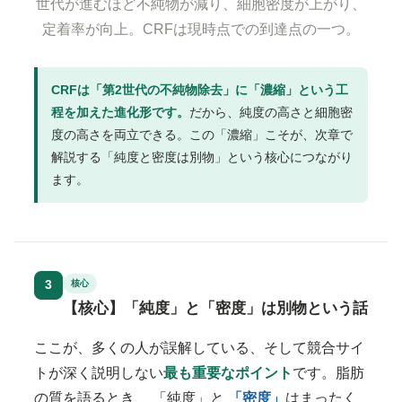
世代が進むほど不純物が減り、細胞密度が上がり、
定着率が向上。CRFは現時点での到達点の一つ。
CRFは「第2世代の不純物除去」に「濃縮」という工
程を加えた進化形です。
だから、純度の高さと細胞密
度の高さを両立できる。この「濃縮」こそが、次章で
解説する「純度と密度は別物」という核心につながり
ます。
3
核心
【核心】「純度」と「密度」は別物という話
ここが、多くの人が誤解している、そして競合サイ
トが深く説明しない
最も重要なポイント
です。脂肪
の質を語るとき、
「純度」
と
「密度」
はまったく