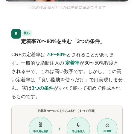
正規の認定院かどうかは事前に確認できます
5
核心
定着率70〜80%を生む「3つの条件」
CRFの定着率は
70〜80%
とされることがありま
す。一般的な脂肪注入の
定着率
が30〜50%程度と
される中で、これは高い数字です。しかし、この高
い定着率は
「良い脂肪を使うだけ」では実現しませ
ん。
実は
3つの条件
がすべて揃って初めて達成され
るものです。
定着率70〜80%を生む3条件（すべて必須）
🧬
💉
⚖️
＋
＋
③ 適量
① 良質な脂肪
② 分散注入