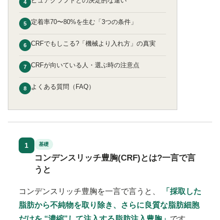
ピュアグラフトとの決定的な違い
4
定着率70〜80%を生む「3つの条件」
5
CRFでもしこる?「機械より入れ方」の真実
6
CRFが向いている人・選ぶ時の注意点
7
よくある質問（FAQ）
8
1
基礎
コンデンスリッチ豊胸(CRF)とは?一言で言
うと
コンデンスリッチ豊胸を一言で言うと、
「採取した
脂肪から不純物を取り除き、さらに良質な脂肪細胞
だけを “濃縮”して注入する脂肪注入豊胸」
です。