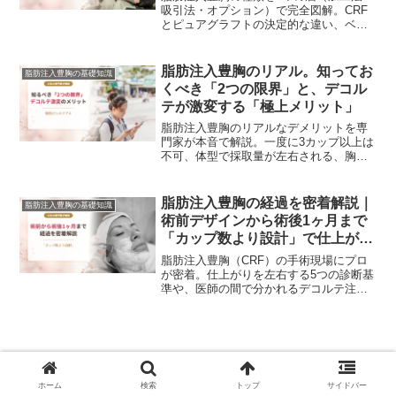
吸引法・オプション）で完全図解。CRF
とピュアグラフトの決定的な違い、ベイ
ザー併用論争の是非、目的別の組み合わ
せの選び方まで、15年の専門家がわかり
やすく解説します。
脂肪注入豊胸のリアル。知ってお
脂肪注入豊胸の基礎知識
くべき「2つの限界」と、デコル
テが激変する「極上メリット」
脂肪注入豊胸のリアルなデメリットを専
門家が本音で解説。一度に3カップ以上は
不可、体型で採取量が左右される、胸と
吸引部位の2箇所にダウンタイムがあると
いう限界から、シリコンには真似できな
いデコルテが激変する極上メリットまで
脂肪注入豊胸の経過を密着解説｜
脂肪注入豊胸の基礎知識
網羅します。
術前デザインから術後1ヶ月まで
「カップ数より設計」で仕上がり
が決まる理由
脂肪注入豊胸（CRF）の手術現場にプロ
が密着。仕上がりを左右する5つの診断基
準や、医師の間で分かれるデコルテ注入
の流派、太もも・お尻のボディデザイ
ン、術後1ヶ月までのリアルな経過まで、
カップ数より設計で決まる理由を解説し
ます。
脂肪注入豊胸クリニックの選び方｜目的
ホーム
検索
トップ
サイドバー