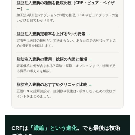
脂肪注入豊胸の種類を徹底比較（CRF・ピュア・ベイザ
ー）
→
加工法×吸引法×オプションの3層で整理。CRFやピュアグラフトの違
いがひと目でわかります。
脂肪注入豊胸定着率を上げる5つの要素
→
定着率は医師の技術だけで決まらない。あなた自身の術後ケアも含
めた5要素を解説します。
脂肪注入豊胸の費用｜総額の内訳と相場
→
表示価格に何が含まれる? 麻酔・採取・オプションまで、総額で見
る費用の考え方を解説。
脂肪注入豊胸のおすすめクリニック比較
→
正規CRFの認可施設か、症例数や技術は? 後悔しないための比較ポ
イントをまとめました。
CRFは
「濃縮」という進化
。でも最後は技術