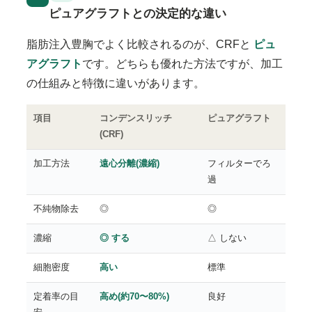
ピュアグラフトとの決定的な違い
脂肪注入豊胸でよく比較されるのが、CRFと
ピュ
アグラフト
です。どちらも優れた方法ですが、加工
の仕組みと特徴に違いがあります。
項目
コンデンスリッチ
ピュアグラフト
(CRF)
加工方法
遠心分離(濃縮)
フィルターでろ
過
不純物除去
◎
◎
濃縮
◎ する
△ しない
細胞密度
高い
標準
定着率の目
高め(約70〜80%)
良好