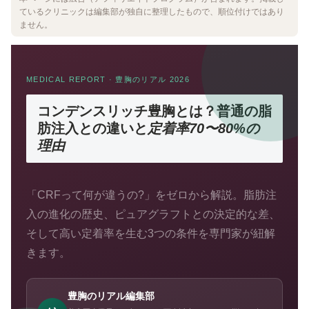
ているクリニックは編集部が独自に整理したもので、順位付けではあり
ません。
MEDICAL REPORT · 豊胸のリアル 2026
コンデンスリッチ豊胸
とは？
普通の脂
肪注入との違いと
定着率70〜80%の
理由
「CRFって何が違うの?」をゼロから解説。脂肪注
入の進化の歴史、ピュアグラフトとの決定的な差、
そして高い定着率を生む3つの条件を専門家が紐解
きます。
豊胸のリアル編集部