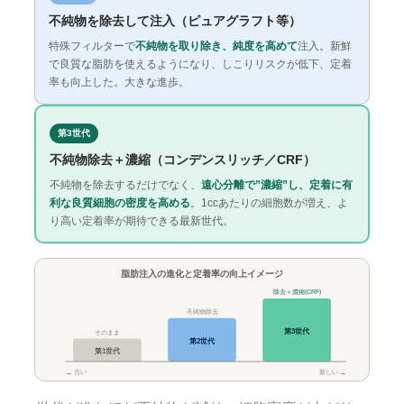
不純物を除去して注入（ピュアグラフト等）
特殊フィルターで
不純物を取り除き、純度を高めて
注入。新鮮
で良質な脂肪を使えるようになり、しこりリスクが低下、定着
率も向上した。大きな進歩。
第3世代
不純物除去＋濃縮（コンデンスリッチ／CRF）
不純物を除去するだけでなく、
遠心分離で”濃縮”し、定着に有
利な良質細胞の密度を高める
。1ccあたりの細胞数が増え、よ
り高い定着率が期待できる最新世代。
脂肪注入の進化と定着率の向上イメージ
除去＋濃縮(CRF)
不純物除去
第3世代
そのまま
第2世代
第1世代
← 古い
新しい →