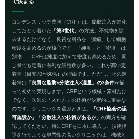
で決まる
コンデンスリッチ豊胸（CRF）は、脂肪注入が進化
してたどり着いた
「第3世代」
の方法。不純物を除
去するだけでなく、良質な脂肪を「濃縮」して細胞
密度を高めるのが核心です。「純度」と「密度」は
別物——CRFは純度に加えて密度も高めるため、同
じ量でも定着に有利な細胞数が多い。これが高い定
着率（目安70〜80%）の理由です。ただし、その定
着率は
「良質な脂肪×分散注入×適量」の3条件
が揃
って初めて実現します。CRFという機械・素材だけ
でなく、医師の「入れ方」の技術が決定的に重要な
のです。クリニックを選ぶときは、
「CRF協会の認
可施設か」「分散注入の技術があるか」
の両方を確
認してください。特にCRFを日本に導入し、技術指
導を行うような専門性の高いクリニックは、機械と