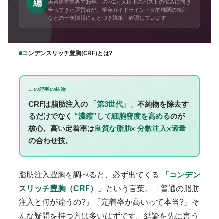
編
美容医療業界で15年、のべ2万人以上のバストの悩みに向き
合ってきた運営者が、学会ガイドライン・公的機関の統計
などの一次情報にもとづき執筆・確認しています
コンデンスリッチ豊胸(CRF)とは?
この記事の結論
CRFは脂肪注入の
「第3世代」
。不純物を除去す
るだけでなく
“濃縮”して細胞密度を高める
のが
核心。高い定着率は
良質な脂肪× 分散注入×適量
の合わせ技。
脂肪注入豊胸を調べると、必ず出てくる
「コンデン
スリッチ豊胸（CRF）」
という言葉。「普通の脂肪
注入と何が違うの?」「定着率が高いって本当?」そ
んな疑問を持つ方は多いはずです。結論を先に言う