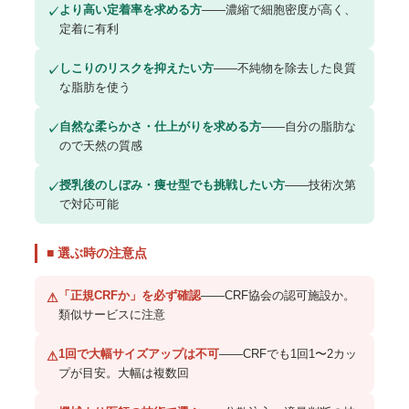
より高い定着率を求める方
——濃縮で細胞密度が高く、
✓
定着に有利
しこりのリスクを抑えたい方
——不純物を除去した良質
✓
な脂肪を使う
自然な柔らかさ・仕上がりを求める方
——自分の脂肪な
✓
ので天然の質感
授乳後のしぼみ・痩せ型でも挑戦したい方
——技術次第
✓
で対応可能
■ 選ぶ時の注意点
「正規CRFか」を必ず確認
——CRF協会の認可施設か。
⚠
類似サービスに注意
1回で大幅サイズアップは不可
——CRFでも1回1〜2カッ
⚠
プが目安。大幅は複数回