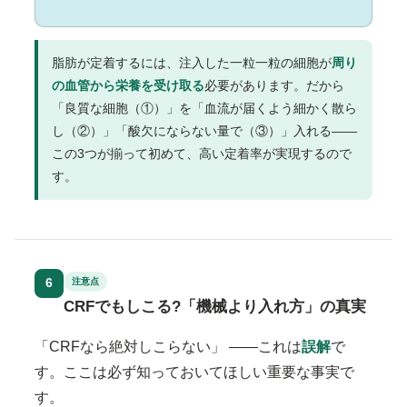
脂肪が定着するには、注入した一粒一粒の細胞が
周り
の血管から栄養を受け取る
必要があります。だから
「良質な細胞（①）」を「血流が届くよう細かく散ら
し（②）」「酸欠にならない量で（③）」入れる——
この3つが揃って初めて、高い定着率が実現するので
す。
6
注意点
CRFでもしこる?「機械より入れ方」の真実
「CRFなら絶対しこらない」 ——これは
誤解
で
す。ここは必ず知っておいてほしい重要な事実で
す。