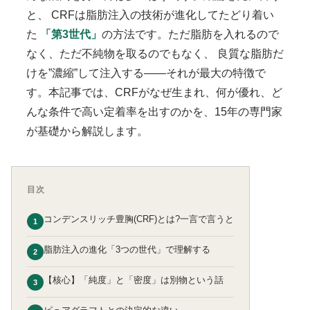
と、 CRFは脂肪注入の技術が進化してたどり着い
た
「第3世代」
の方法です。ただ脂肪を入れるので
なく、ただ不純物を取るのでもなく、
良質な脂肪だ
けを”濃縮”して注入する
——それが最大の特徴で
す。本記事では、CRFがなぜ生まれ、何が優れ、ど
んな条件で高い定着率を出すのかを、15年の専門家
が基礎から解説します。
目次
コンデンスリッチ豊胸(CRF)とは?一言で言うと
1
脂肪注入の進化「3つの世代」で理解する
2
【核心】「純度」と「密度」は別物という話
3