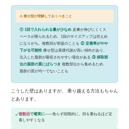
⚠ 痩せ型が理解しておくべきこと
① 1回で入れられる量が少なめ
皮膚が伸びにくくス
ペースが限られるため、1回のサイズアップは控えめ
になりがち。複数回が前提のことも
② 定着率がやや
下がる可能性
痩せ型は基礎代謝が高い傾向があり、
注入した脂肪が吸収されやすい場合がある
③ 採取部
位の脂肪の質にばらつき
複数部位から集めるため、
脂肪の質が均一でないことも
こうした壁はありますが、
乗り越える方法もちゃん
とあります。
複数回
で着実に
——焦らず段階的に。回を重ねるほど定
✓
着しやすくなる