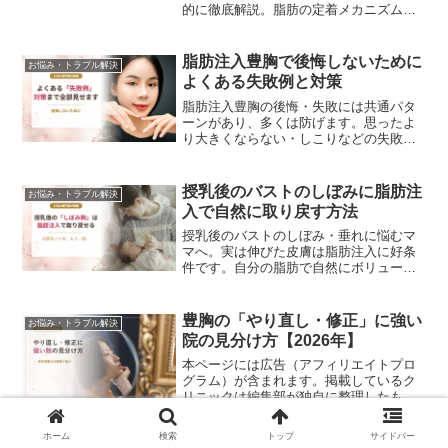
的に徹底解説。脂肪の定着メカニズム、
増量数値のリアルな内訳、しこりを防ぎ
バストを育てる食事・栄養戦略、リバウ
ンドの真実までを網羅した完全レポート
脂肪注入豊胸で後悔しないために
お悩み・トラブル解決
です。
よくある失敗例と対策
脂肪注入豊胸の後悔・失敗には共通パタ
ーンがあり、多くは防げます。思ったよ
り大きくならない・しこりなどの失敗例6
つを時系列で解説。クリニック選びと特
性理解で後悔を防ぐチェックリストを、
15年の専門家が本音で紹介します。
授乳後のバストのしぼみに脂肪注
お悩み・トラブル解決
入で自然に取り戻す方法
授乳後のバストのしぼみ・垂れに悩むマ
マへ。実は伸びた皮膚は脂肪注入に好条
件です。自分の脂肪で自然にボリューム
を取り戻す方法、卒乳後の経過、授乳・
乳がん検診への影響まで、15年の専門家
がやさしく解説します。
豊胸の「やり直し・修正」に強い
お悩み・トラブル解決
院の見分け方【2026年】
本ページには広告（アフィリエイトプロ
グラム）が含まれます。掲載しているク
リニックは編集部が独自に整理したもの
で、順位付けではありません。 p{font-
size:15.5px!important;line-
ホーム
検索
トップ
サイドバー
height:1.85!impor...