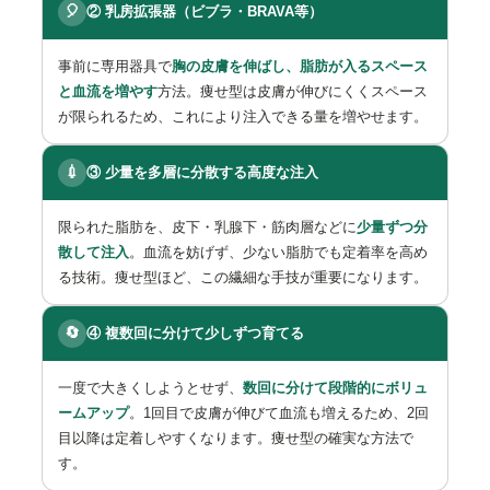
🎈
② 乳房拡張器（ビブラ・BRAVA等）
事前に専用器具で
胸の皮膚を伸ばし、脂肪が入るスペース
と血流を増やす
方法。痩せ型は皮膚が伸びにくくスペース
が限られるため、これにより注入できる量を増やせます。
💉
③ 少量を多層に分散する高度な注入
限られた脂肪を、皮下・乳腺下・筋肉層などに
少量ずつ分
散して注入
。血流を妨げず、少ない脂肪でも定着率を高め
る技術。痩せ型ほど、この繊細な手技が重要になります。
🔄
④ 複数回に分けて少しずつ育てる
一度で大きくしようとせず、
数回に分けて段階的にボリュ
ームアップ
。1回目で皮膚が伸びて血流も増えるため、2回
目以降は定着しやすくなります。痩せ型の確実な方法で
す。