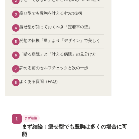
2
痩せ型でも豊胸を叶える4つの技術
3
痩せ型が知っておくべき「定着率の壁」
4
発想の転換「量」より「デザイン」で美しく
5
「断る病院」と「叶える病院」の見分け方
6
諦める前のセルフチェックと次の一歩
7
よくある質問（FAQ）
8
1
まず結論
まず結論：痩せ型でも豊胸は多くの場合に可
能