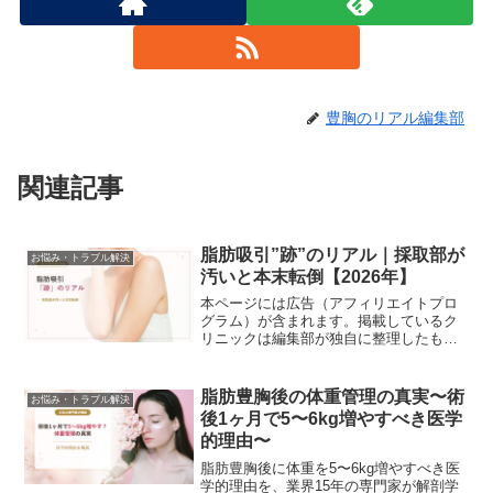
豊胸のリアル編集部
関連記事
脂肪吸引”跡”のリアル｜採取部が
お悩み・トラブル解決
汚いと本末転倒【2026年】
本ページには広告（アフィリエイトプロ
グラム）が含まれます。掲載しているク
リニックは編集部が独自に整理したもの
で、順位付けではありません。 p{font-
size:15.5px!important;line-
height:1.85!impor...
脂肪豊胸後の体重管理の真実〜術
お悩み・トラブル解決
後1ヶ月で5〜6kg増やすべき医学
的理由〜
脂肪豊胸後に体重を5〜6kg増やすべき医
学的理由を、業界15年の専門家が解剖学