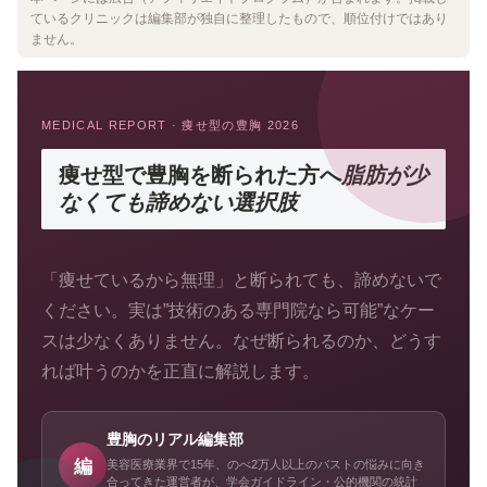
ているクリニックは編集部が独自に整理したもので、順位付けではあり
ません。
MEDICAL REPORT · 痩せ型の豊胸 2026
痩せ型で豊胸を
断られた方へ
脂肪が少
なくても諦めない選択肢
「痩せているから無理」と断られても、諦めないで
ください。実は”技術のある専門院なら可能”なケー
スは少なくありません。なぜ断られるのか、どうす
れば叶うのかを正直に解説します。
豊胸のリアル編集部
編
美容医療業界で15年、のべ2万人以上のバストの悩みに向き
合ってきた運営者が、学会ガイドライン・公的機関の統計