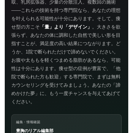
取、乳房拡張器、少量の分散注入、複数回の施術
——これらの技術を持つ専門院なら、あなたの理想
を叶えられる可能性が十分にあります。そして、痩
せ型の方こそ
「量」より「デザイン」
。大きさを欲
張らず、あなたの体に調和した自然で美しい形を目
指すことが、満足度の高い結果につながります。ど
うか、1院で断られただけで諦めないでください。
お腹や太ももを軽くつまめる脂肪があるなら、可能
性は十分にあります。痩せ型の症例が豊富で、「他
院で断られた方も歓迎」する専門院で、まずは無料
カウンセリングを受けてみましょう。あなたの「諦
めかけた夢」に、もう一度チャンスを与えてあげて
ください。
編集・情報確認
豊胸のリアル編集部