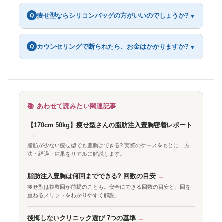
痩せ型ならシリコンバッグの方がいいのでしょうか?
Q
▼
カウンセリングで断られたら、お金はかかりますか?
Q
▼
📚 あわせて読みたい関連記事
【170cm 50kg】痩せ型さんの脂肪注入豊胸密着レポート
→
脂肪が少ない痩せ型でも豊胸はできる? 実際のケースをもとに、方
法・経過・結果をリアルに解説します。
脂肪注入豊胸は何回までできる? 回数の目安
→
痩せ型は複数回が前提のことも。安全にできる回数の目安と、回を
重ねるメリットをわかりやすく解説。
後悔しないクリニック選び 7つの基準
→