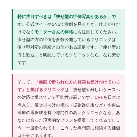
特に注目すべきは「痩せ型の症例写真があるか」で
す。
公式サイトやSNSで症例を見るとき、仕上がりだ
けでなく
モニターさんの体格
にも注目してください。
痩せ型の方の症例を多数公開しているクリニックは、
痩せ型対応の実績と自信がある証拠です。「痩せ型の
方も歓迎」と明記しているクリニックなら、なお安心
です。
そして、
「他院で断られた方の相談も受け付けていま
す」と掲げるクリニック
は、痩せ型や難しいケースへ
の対応に慣れている可能性が高いです。
CRF
を日本に
導入し、痩せ型向けの術式（拡張器併用など）や再生
医療の選択肢を持つ専門性の高いクリニックなら、あ
なたに合った現実的なプランを提案してくれるでしょ
う。一度断られても、こうした専門院に相談する価値
は十分にあります。