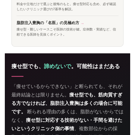
料金や立地だけで選ぶと後悔のもと。痩せ型対応も含め、必ず確認
したいクリニック選びの7基準を解説。
脂肪注入豊胸の「名医」の見極め方
→
痩せ型・難しいケースこそ医師の技術が鍵。症例数・実績など、信
頼できる医師を見抜くポイント。
痩せ型でも、
諦めないで
。可能性はまだある
「痩せているからできない」と断られても、それが
最終結論とは限りません。
痩せ型でも、筋肉質すぎ
る方でなければ、脂肪注入豊胸は多くの場合に可能
です。
断られる理由の多くは、脂肪がないからでは
なく、
痩せ型に対応する技術がない・手間を避けた
いというクリニック側の事情
。複数部位からの採