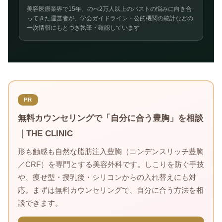
美容医療業界で15年、のべ2万人以上のバストの悩みに向き合
ってきた運営者が、学会ガイドライン・公的機関の統計などの
一次情報にもとづき執筆・確認しています
PR
無料カウンセリングで「自分に合う豊胸」を相談
｜THE CLINIC
形も触感も自然な脂肪注入豊胸（コンデンスリッチ豊胸
／CRF）を専門とする美容外科です。しこりを防ぐ手技
や、痩せ型・授乳後・シリコンからの入れ替えにも対
応。まずは無料カウンセリングで、自分に合う方法を相
談できます。